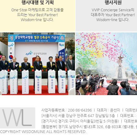
행사대행 및 기획
행사지원
One-Stop 마케팅으로 고객 감동을
VVIP Concierge Service의
드리는 Your Best Partner!
대표주자 Your Best Partner!
Wisdom-line 입니다.
Wisdom-line 입니다.
사업자등록번호 : 206-86-64396
l
대표자 : 윤선미
l
대표번호 
[서울지사] 서울 강남구 언주로 647 강남빌딩 5층
l
대표번호 : 0
[경기지사] 경기도 구리시 아치울길3번길 5 (아천동)
l
대표번호 :
[통합본부] 경기도 남양주시 별내3로 326, 6층 603호 (별내동,
COPYRIGHT WISDOMLINE ALL RIGHTS RESERVED.