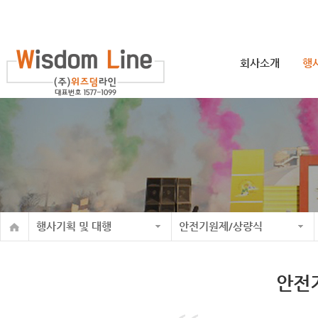
회사소개
행
행사기획 및 대행
안전기원제/상량식
안전