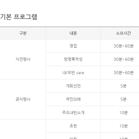
기본 프로그램
구분
내용
소요시간
영접
30분~60분
식전행사
방명록작성
30분~60분
내/외빈 care
30분~60분
개회선언
5분
공식행사
국민의례
5분
주요내빈소개
10분
초헌
10분