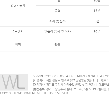
아현
10분
안전기원제
종협
15분
소지 및 음복
5분
2부행사
뒷풀이 음식 및 식사
60분
폐회
환송
-
사업자등록번호 : 206-86-64396
l
대표자 : 윤선미
l
대표번호 
[서울지사] 서울 강남구 언주로 647 강남빌딩 5층
l
대표번호 : 0
[경기지사] 경기도 구리시 아치울길3번길 5 (아천동)
l
대표번호 :
[통합본부] 경기도 남양주시 별내3로 326, 6층 603호 (별내동,
COPYRIGHT WISDOMLINE ALL RIGHTS RESERVED.