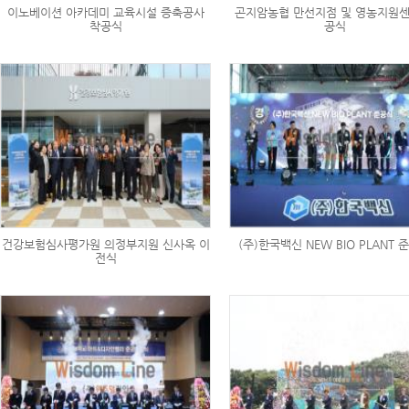
이노베이션 아카데미 교육시설 증축공사
곤지암농협 만선지점 및 영농지원센
착공식
공식
건강보험심사평가원 의정부지원 신사옥 이
(주)한국백신 NEW BIO PLANT 
전식