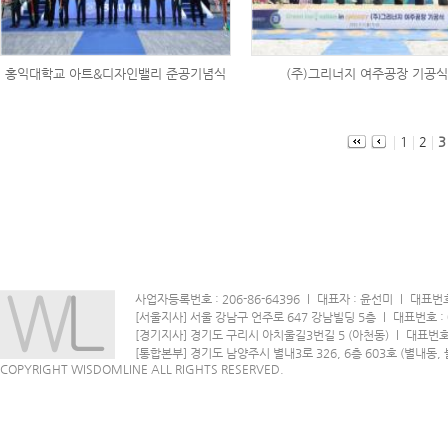
홍익대학교 아트&디자인밸리 준공기념식
(주)그리너지 여주공장 기공식
1
2
3
사업자등록번호 : 206-86-64396
l
대표자 : 윤선미
l
대표번호 
[서울지사] 서울 강남구 언주로 647 강남빌딩 5층
l
대표번호 : 0
[경기지사] 경기도 구리시 아치울길3번길 5 (아천동)
l
대표번호 :
[통합본부] 경기도 남양주시 별내3로 326, 6층 603호 (별내동,
COPYRIGHT WISDOMLINE ALL RIGHTS RESERVED.